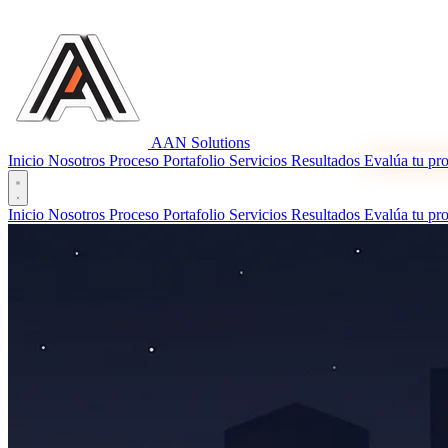
AAN
Solutions
Inicio
Nosotros
Proceso
Portafolio
Servicios
Resultados
Evalúa tu pr
Inicio
Nosotros
Proceso
Portafolio
Servicios
Resultados
Evalúa tu pr