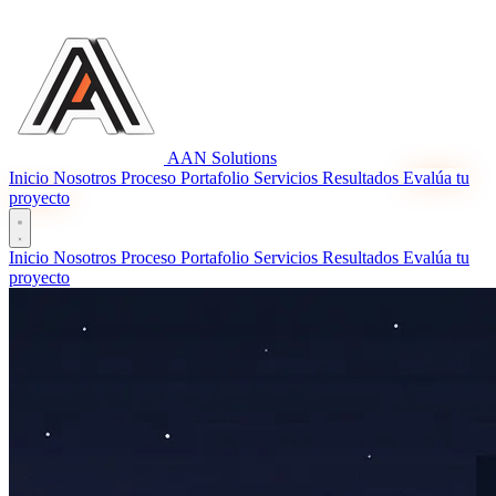
AAN
Solutions
Inicio
Nosotros
Proceso
Portafolio
Servicios
Resultados
Evalúa tu
proyecto
Inicio
Nosotros
Proceso
Portafolio
Servicios
Resultados
Evalúa tu
proyecto